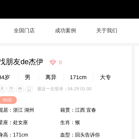
全国门店
成功案例
关于我们
找朋友de杰伊
0
34岁
男
离异
171cm
大专
最近一次登录：04-29 01:00
90后
现居：
浙江 湖州
籍贯：
江西 宜春
星座：
处女座
生肖：
猴
身高：
171cm
血型：
回头告诉你