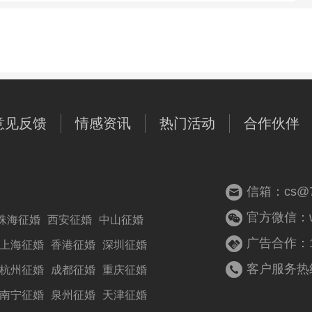
意见反馈
情感资讯
热门活动
合作伙伴
信箱：cs@77
官方微信：woz
珠海征婚
西安征婚
中山征婚
广告合作：13
上海征婚
香港征婚
深圳征婚
客户服务热线：
杭州征婚
成都征婚
重庆征婚
南宁征婚
泉州征婚
天津征婚