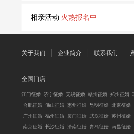
相亲活动
火热报名中
关于我们
企业简介
联系我们
全国门店
江门征婚
济宁征婚
无锡征婚
赣州征婚
郑州征婚
合肥征婚
佛山征婚
惠州征婚
昆明征婚
北京征婚
广州征婚
福州征婚
厦门征婚
武汉征婚
苏州征婚
南京征婚
长沙征婚
济南征婚
青岛征婚
南昌征婚