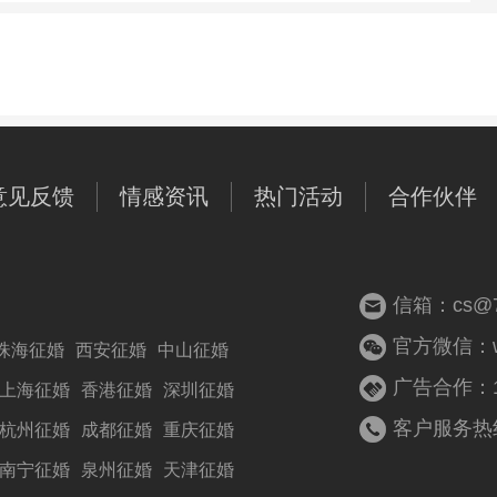
意见反馈
情感资讯
热门活动
合作伙伴
信箱：cs@77
官方微信：woz
珠海征婚
西安征婚
中山征婚
广告合作：13
上海征婚
香港征婚
深圳征婚
客户服务热线：
杭州征婚
成都征婚
重庆征婚
南宁征婚
泉州征婚
天津征婚