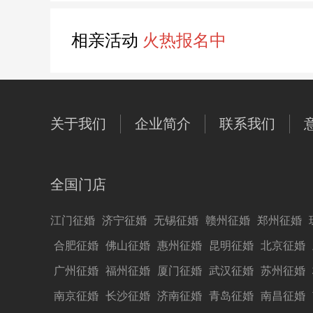
相亲活动
火热报名中
关于我们
企业简介
联系我们
全国门店
江门征婚
济宁征婚
无锡征婚
赣州征婚
郑州征婚
合肥征婚
佛山征婚
惠州征婚
昆明征婚
北京征婚
广州征婚
福州征婚
厦门征婚
武汉征婚
苏州征婚
南京征婚
长沙征婚
济南征婚
青岛征婚
南昌征婚