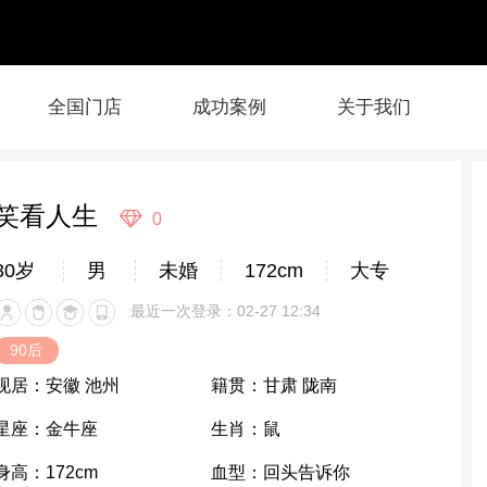
全国门店
成功案例
关于我们
笑看人生
0
30岁
男
未婚
172cm
大专
最近一次登录：02-27 12:34
90后
现居：
安徽 池州
籍贯：
甘肃 陇南
星座：
金牛座
生肖：
鼠
身高：
172cm
血型：
回头告诉你