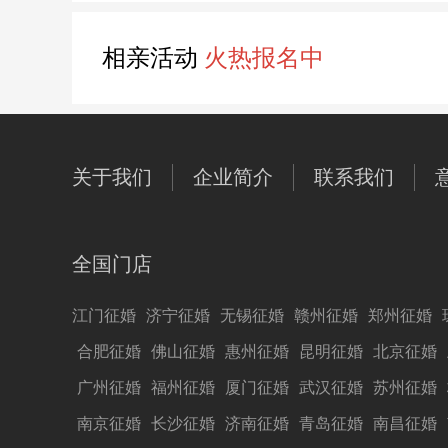
相亲活动
火热报名中
关于我们
企业简介
联系我们
全国门店
江门征婚
济宁征婚
无锡征婚
赣州征婚
郑州征婚
合肥征婚
佛山征婚
惠州征婚
昆明征婚
北京征婚
广州征婚
福州征婚
厦门征婚
武汉征婚
苏州征婚
南京征婚
长沙征婚
济南征婚
青岛征婚
南昌征婚