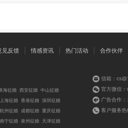
意见反馈
情感资讯
热门活动
合作伙伴
信箱：cs@77
官方微信：woz
珠海征婚
西安征婚
中山征婚
广告合作：13
上海征婚
香港征婚
深圳征婚
客户服务热线：
杭州征婚
成都征婚
重庆征婚
南宁征婚
泉州征婚
天津征婚