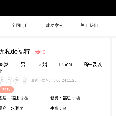
全国门店
成功案例
关于我们
无私de福特
0
48岁
男
未婚
175cm
高中及以
下
最近一次登录：03-24 11:28
70后
现居：
福建 宁德
籍贯：
福建 宁德
星座：
水瓶座
生肖：
马