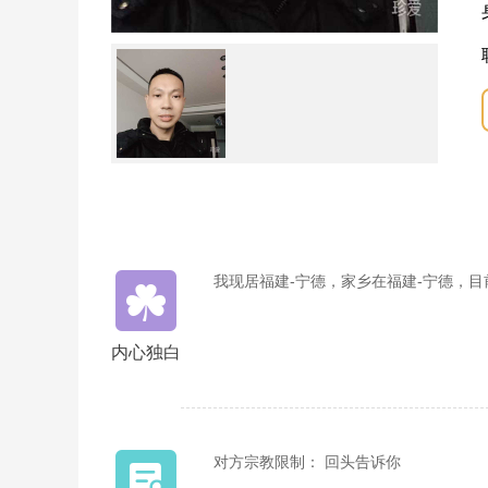
我现居福建-宁德，家乡在福建-宁德，
内心独白
对方宗教限制： 回头告诉你