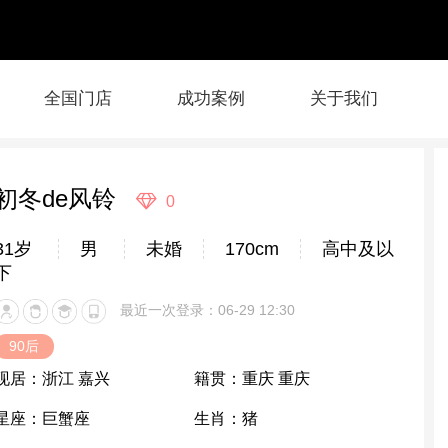
全国门店
成功案例
关于我们
初冬de风铃
0
31岁
男
未婚
170cm
高中及以
下
最近一次登录：06-29 12:30
90后
现居：
浙江 嘉兴
籍贯：
重庆 重庆
星座：
巨蟹座
生肖：
猪