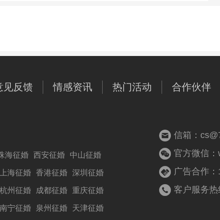
意见反馈
情感资讯
热门活动
合作伙伴
信箱：cs@77
官方微信：woz
珠海征婚
西安征婚
中山征婚
广告合作：13
上海征婚
香港征婚
深圳征婚
客户服务热线：
杭州征婚
成都征婚
重庆征婚
南宁征婚
泉州征婚
天津征婚