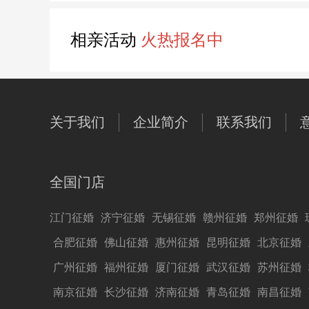
相亲活动
火热报名中
关于我们
企业简介
联系我们
全国门店
江门征婚
济宁征婚
无锡征婚
赣州征婚
郑州征婚
合肥征婚
佛山征婚
惠州征婚
昆明征婚
北京征婚
广州征婚
福州征婚
厦门征婚
武汉征婚
苏州征婚
南京征婚
长沙征婚
济南征婚
青岛征婚
南昌征婚