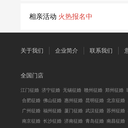
相亲活动
火热报名中
关于我们
企业简介
联系我们
全国门店
江门征婚
济宁征婚
无锡征婚
赣州征婚
郑州征婚
合肥征婚
佛山征婚
惠州征婚
昆明征婚
北京征婚
广州征婚
福州征婚
厦门征婚
武汉征婚
苏州征婚
南京征婚
长沙征婚
济南征婚
青岛征婚
南昌征婚