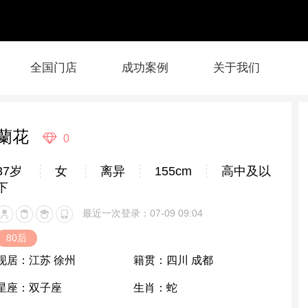
全国门店
成功案例
关于我们
蘭花
0
37岁
女
离异
155cm
高中及以
下
最近一次登录：07-09 09:04
80后
现居：
江苏 徐州
籍贯：
四川 成都
星座：
双子座
生肖：
蛇