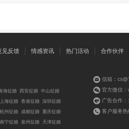
意见反馈
情感资讯
热门活动
合作伙伴
信箱：cs@77
官方微信：woz
珠海征婚
西安征婚
中山征婚
广告合作：13
上海征婚
香港征婚
深圳征婚
客户服务热线：
杭州征婚
成都征婚
重庆征婚
南宁征婚
泉州征婚
天津征婚