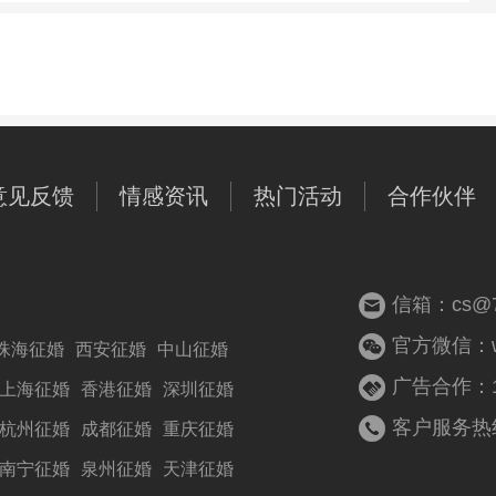
意见反馈
情感资讯
热门活动
合作伙伴
信箱：cs@77
官方微信：woz
珠海征婚
西安征婚
中山征婚
广告合作：13
上海征婚
香港征婚
深圳征婚
客户服务热线：
杭州征婚
成都征婚
重庆征婚
南宁征婚
泉州征婚
天津征婚