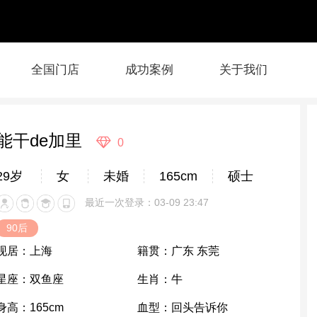
全国门店
成功案例
关于我们
能干de加里
0
29岁
女
未婚
165cm
硕士
最近一次登录：03-09 23:47
90后
现居：
上海
籍贯：
广东 东莞
星座：
双鱼座
生肖：
牛
身高：
165cm
血型：
回头告诉你