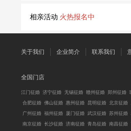
相亲活动
火热报名中
关于我们
企业简介
联系我们
全国门店
江门征婚
济宁征婚
无锡征婚
赣州征婚
郑州征婚
合肥征婚
佛山征婚
惠州征婚
昆明征婚
北京征婚
广州征婚
福州征婚
厦门征婚
武汉征婚
苏州征婚
南京征婚
长沙征婚
济南征婚
青岛征婚
南昌征婚