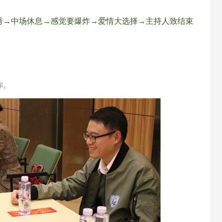
秀→中场休息→感觉要爆炸→爱情大选择→主持人致结束
你。