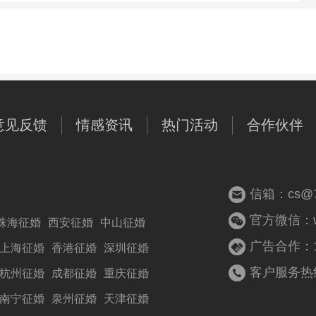
意见反馈
情感资讯
热门活动
合作伙伴
信箱：cs@77
官方微信：woz
珠海征婚
西安征婚
中山征婚
广告合作：13
上海征婚
香港征婚
深圳征婚
客户服务热线：
杭州征婚
成都征婚
重庆征婚
南宁征婚
泉州征婚
天津征婚