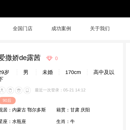
全国门店
成功案例
关于我们
爱撒娇de露茜
0
29岁
男
未婚
170cm
高中及以
下
最近一次登录：05-21 14:12
90后
现居：
内蒙古 鄂尔多斯
籍贯：
甘肃 庆阳
星座：
水瓶座
生肖：
牛