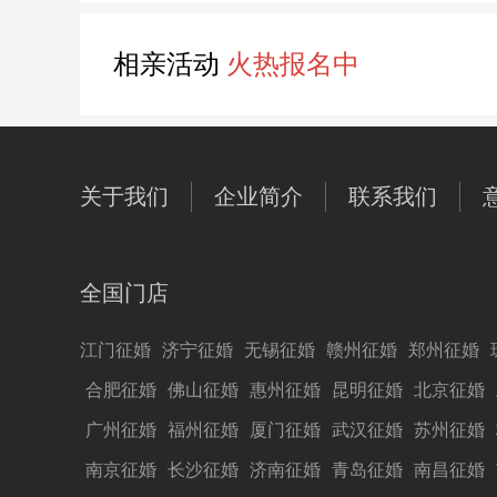
相亲活动
火热报名中
关于我们
企业简介
联系我们
全国门店
江门征婚
济宁征婚
无锡征婚
赣州征婚
郑州征婚
合肥征婚
佛山征婚
惠州征婚
昆明征婚
北京征婚
广州征婚
福州征婚
厦门征婚
武汉征婚
苏州征婚
南京征婚
长沙征婚
济南征婚
青岛征婚
南昌征婚