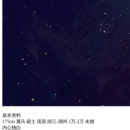
基本资料
175cm
属马
硕士
现居:浙江-湖州
1万-2万
未婚
内心独白