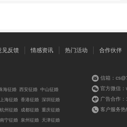
意见反馈
情感资讯
热门活动
合作伙伴
信箱：cs@77
官方微信：woz
珠海征婚
西安征婚
中山征婚
广告合作：13
上海征婚
香港征婚
深圳征婚
客户服务热线：
杭州征婚
成都征婚
重庆征婚
南宁征婚
泉州征婚
天津征婚