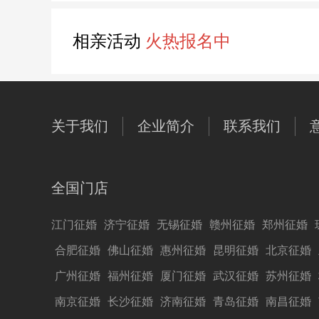
相亲活动
火热报名中
关于我们
企业简介
联系我们
全国门店
江门征婚
济宁征婚
无锡征婚
赣州征婚
郑州征婚
合肥征婚
佛山征婚
惠州征婚
昆明征婚
北京征婚
广州征婚
福州征婚
厦门征婚
武汉征婚
苏州征婚
南京征婚
长沙征婚
济南征婚
青岛征婚
南昌征婚