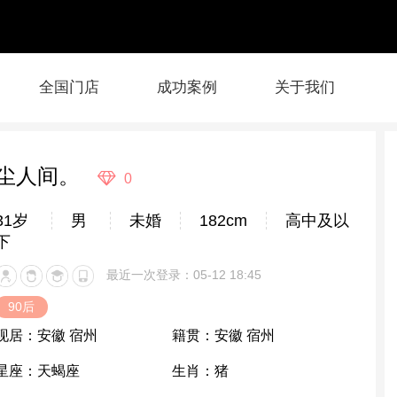
全国门店
成功案例
关于我们
尘人间。
0
31岁
男
未婚
182cm
高中及以
下
最近一次登录：05-12 18:45
90后
现居：
安徽 宿州
籍贯：
安徽 宿州
星座：
天蝎座
生肖：
猪